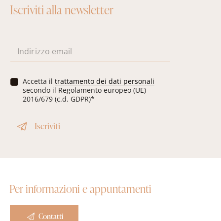
Iscriviti alla newsletter
E
m
a
i
P
Accetta il
trattamento dei dati personali
l
r
secondo il Regolamento europeo (UE)
*
i
2016/679 (c.d. GDPR)*
v
a
Iscriviti
c
y
*
Per informazioni e appuntamenti
Contatti