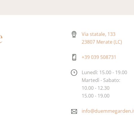
y
*
e
Via statale, 133
23807 Merate (LC)
+39 039 508731
Lunedì: 15.00 - 19.00
Martedì - Sabato:
10.00 - 12.30
15.00 - 19.00
info@duemmegarden.i