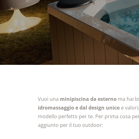
Vuoi una
minipiscina da esterno
ma hai bi
idromassaggio e dal design unico
e valori
modello perfetto per te. Per prima cosa pe
aggiunto per il tuo outdoor: