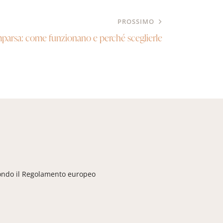
PROSSIMO
mparsa: come funzionano e perché sceglierle
ndo il Regolamento europeo