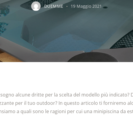
DUEMME
19 Maggio 2021
sogno alcune dritte per la scelta del modello più indicato?
zzante per il tuo outdoor? In questo articolo ti forniremo al
nsiamo a quali sono le ragioni per cui una minipiscina da 