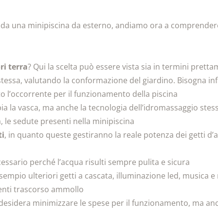
ati da una minipiscina da esterno, andiamo ora a comprendere
ri
terra
? Qui la scelta può essere vista sia in termini prett
 stessa, valutando la conformazione del giardino. Bisogna i
tto l’occorrente per il funzionamento della piscina
ia la vasca, ma anche la tecnologia dell’idromassaggio stes
 le sedute presenti nella minipiscina
ti
, in quanto queste gestiranno la reale potenza dei getti d’a
ssario perché l’acqua risulti sempre pulita e sicura
esempio ulteriori getti a cascata, illuminazione led, musica e
menti trascorso ammollo
 desidera minimizzare le spese per il funzionamento, ma anche