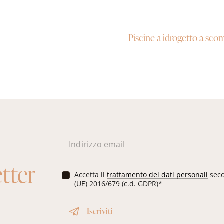
Piscine a idrogetto a sco
E
m
a
etter
i
P
Accetta il
trattamento dei dati personali
seco
l
r
(UE) 2016/679 (c.d. GDPR)*
*
i
v
Iscriviti
a
c