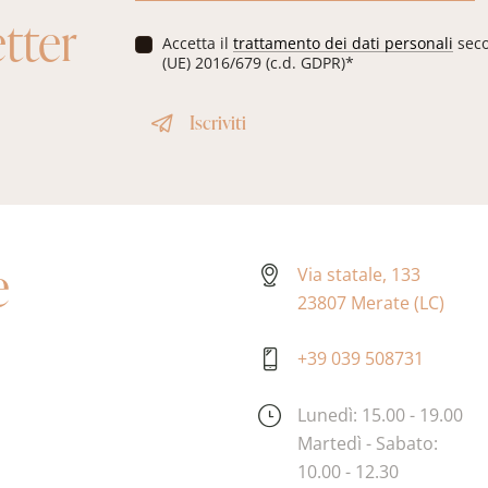
a
etter
i
P
Accetta il
trattamento dei dati personali
seco
l
r
(UE) 2016/679 (c.d. GDPR)*
*
i
v
Iscriviti
a
c
y
*
e
Via statale, 133
23807 Merate (LC)
+39 039 508731
Lunedì: 15.00 - 19.00
Martedì - Sabato:
10.00 - 12.30