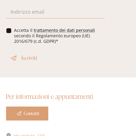
E
m
a
i
P
Accetta il
trattamento dei dati personali
l
r
secondo il Regolamento europeo (UE)
*
i
2016/679 (c.d. GDPR)*
v
a
Iscriviti
c
y
*
Per informazioni e appuntamenti
Contatti
Via statale, 133